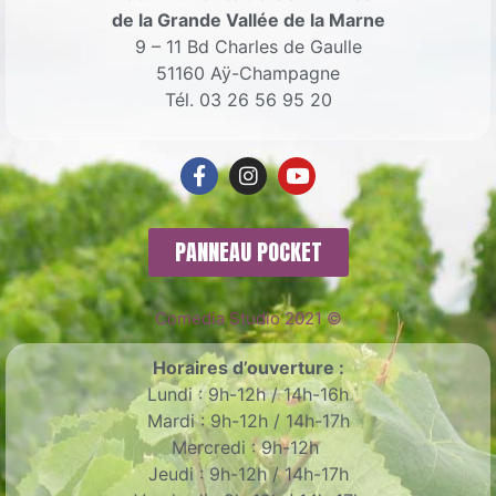
de la Grande Vallée de la Marne
9 – 11 Bd Charles de Gaulle
51160 Aÿ-Champagne
Tél. 03 26 56 95 20
PANNEAU POCKET
Comedia Studio 2021 ©
Horaires d’ouverture :
Lundi : 9h-12h / 14h-16h
Mardi : 9h-12h / 14h-17h
Mercredi : 9h-12h
Jeudi : 9h-12h / 14h-17h